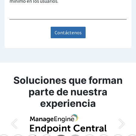
mínimo en los usuarios.
Contáctenos
Soluciones que forman
parte de nuestra
experiencia
Anterior
Siguie