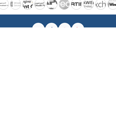
Av. Salaverry 2409, Oficina 402 • San Isidro - Lima • Perú
+51 987-955-528
marketing@criteria.pe
Con la tecnología de
- Crea una
sitio web gratuito